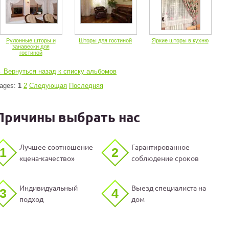
Рулонные шторы и
Шторы для гостиной
Яркие шторы в кухню
занавески для
гостиной
 Вернуться назад к списку альбомов
ages:
1
2
Следующая
Последняя
Причины выбрать нас
Лучшее соотношение
Гарантированное
1
2
«цена-качество»
соблюдение сроков
Индивидуальный
Выезд специалиста на
3
4
подход
дом