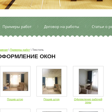
Примеры работ
Договор на работы
Cтатьи о р
лавная
\
Примеры работ
\
Текстиль
ОФОРМЛЕНИЕ ОКОН
Пошив штор
Пошив штор
Оформление рабочей
зоны