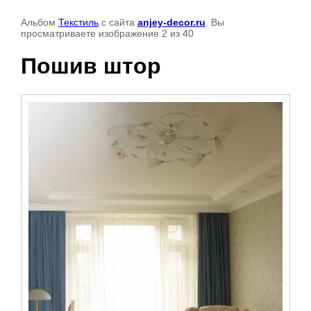
Альбом
Текстиль
с сайта
anjey-decor.ru
. Вы
просматриваете изображение 2 из 40
Пошив штор